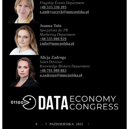
Flagship Events Department
+48 533 330 395
z.andryszczyk@mmcpolska.pl
Joanna Tulo
Specjalista ds. PR
Marketing Department
+48 535 800 929
j.tulo@mmcpolska.pl
Alicja Zadroga
Sales Director
Knowledge Brokers Department
+48 791 989 883
a.zadroga@mmcpolska.pl
6 – 7 PAŹDZIERNIKA 2025 /