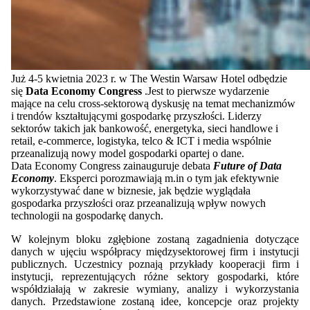
Już 4-5 kwietnia 2023 r. w The Westin Warsaw Hotel odbędzie
się
Data Economy Congress
.Jest to pierwsze wydarzenie
mające na celu cross-sektorową dyskusję na temat mechanizmów
i trendów kształtującymi gospodarkę przyszłości. Liderzy
sektorów takich jak bankowość, energetyka, sieci handlowe i
retail, e-commerce, logistyka, telco & ICT i media wspólnie
przeanalizują nowy model gospodarki opartej o dane.
Data Economy Congress zainauguruje debata
Future of Data
Economy
. Eksperci porozmawiają m.in o tym jak efektywnie
wykorzystywać dane w biznesie, jak będzie wyglądała
gospodarka przyszłości oraz przeanalizują wpływ nowych
technologii na gospodarkę danych.
W kolejnym bloku zgłębione zostaną zagadnienia dotyczące
danych w ujęciu współpracy międzysektorowej firm i instytucji
publicznych. Uczestnicy poznają przykłady kooperacji firm i
instytucji, reprezentujących różne sektory gospodarki, które
współdziałają w zakresie wymiany, analizy i wykorzystania
danych. Przedstawione zostaną idee, koncepcje oraz projekty