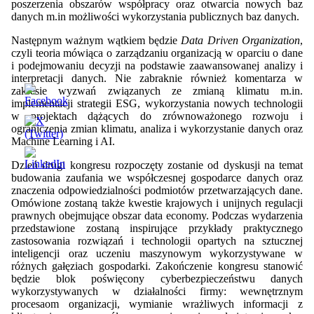
poszerzenia obszarów współpracy oraz otwarcia nowych baz
danych m.in możliwości wykorzystania publicznych baz danych.
Następnym ważnym wątkiem będzie
Data Driven Organization
,
czyli teoria mówiąca o zarządzaniu organizacją w oparciu o dane
i podejmowaniu decyzji na podstawie zaawansowanej analizy i
interpretacji danych. Nie zabraknie również komentarza w
zakresie wyzwań związanych ze zmianą klimatu m.in.
implementacji strategii ESG, wykorzystania nowych technologii
w projektach dążących do zrównoważonego rozwoju i
ograniczenia zmian klimatu, analiza i wykorzystanie danych oraz
Machine Learning i AI.
Dzień drugi kongresu rozpoczęty zostanie od dyskusji na temat
budowania zaufania we współczesnej gospodarce danych oraz
znaczenia odpowiedzialności podmiotów przetwarzających dane.
Omówione zostaną także kwestie krajowych i unijnych regulacji
prawnych obejmujące obszar data economy. Podczas wydarzenia
przedstawione zostaną inspirujące przykłady praktycznego
zastosowania rozwiązań i technologii opartych na sztucznej
inteligencji oraz uczeniu maszynowym wykorzystywane w
różnych gałęziach gospodarki. Zakończenie kongresu stanowić
będzie blok poświęcony cyberbezpieczeństwu danych
wykorzystywanych w działalności firmy: wewnętrznym
procesaom organizacji, wymianie wrażliwych informacji z