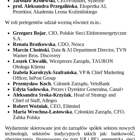
Jarosław Królewski
, CEO/Founder, Synerise
prof. Aleksandra Przegalińska
, Ekspertka AI,
Prorektor, Akademia Leona Koźmińskiego
W roli prelegentów udział wezmą również m.in.:
Grzegorz Bojar
, CIO, Polskie Sieci Elektroenergetyczne
S.A.
Renata Bratkowska
, CDO, Neuca
Marcin Choiński
, Data & AI Department Director, TVN
Warner Bros. Discovery
Leszek Chwalik
, Wiceprezes Zarządu, TAURON
Obsługa Klienta
Izabela Karolczyk-Szafrańska
, VP & Chief Marketing
Officer, InPost Group
Przemysław Koch
, Członek Zarządu, VeloBank
Edyta Sadowska
, Prezes i Dyrektor Generalna, Canal+
Aleksandra Sroka-Krzyżak
, Head of Strategy and
Chief of Staff, Allegro
Robert Woźniak
, CEO, Elitmind
Marta Wrochna-Łastowska
, Członkini Zarządu, CFO,
Żabka Polska
Wydarzenie skierowane jest do zarządów spółek sektora nowych
technologii, sektorów tradycyjnych takich jak: bankowość,
ubezpieczenia, finansowego (w tym VP i PE), energetyka, sieci