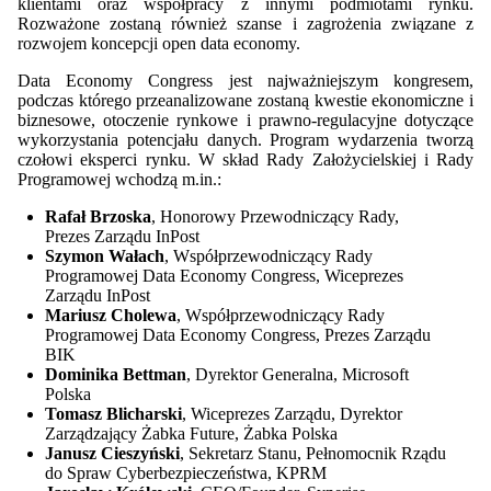
klientami oraz współpracy z innymi podmiotami rynku.
Rozważone zostaną również szanse i zagrożenia związane z
rozwojem koncepcji open data economy.
Data Economy Congress jest najważniejszym kongresem,
podczas którego przeanalizowane zostaną kwestie ekonomiczne i
biznesowe, otoczenie rynkowe i prawno-regulacyjne dotyczące
wykorzystania potencjału danych. Program wydarzenia tworzą
czołowi eksperci rynku. W skład Rady Założycielskiej i Rady
Programowej wchodzą m.in.:
Rafał Brzoska
, Honorowy Przewodniczący Rady,
Prezes Zarządu InPost
Szymon Wałach
, Współprzewodniczący Rady
Programowej Data Economy Congress, Wiceprezes
Zarządu InPost
Mariusz Cholewa
, Współprzewodniczący Rady
Programowej Data Economy Congress, Prezes Zarządu
BIK
Dominika Bettman
, Dyrektor Generalna, Microsoft
Polska
Tomasz Blicharski
, Wiceprezes Zarządu, Dyrektor
Zarządzający Żabka Future, Żabka Polska
Janusz Cieszyński
, Sekretarz Stanu, Pełnomocnik Rządu
do Spraw Cyberbezpieczeństwa, KPRM