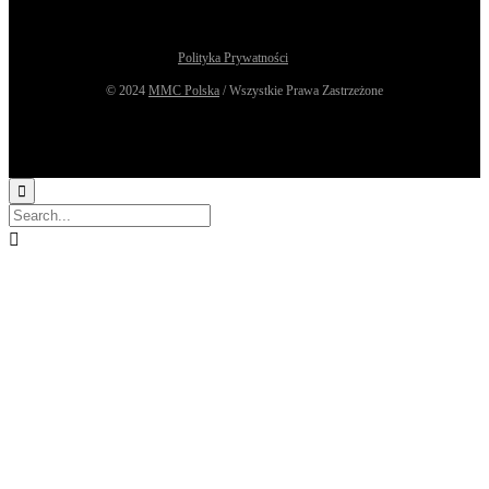
Polityka Prywatności
© 2024
MMC Polska
/ Wszystkie Prawa Zastrzeżone

