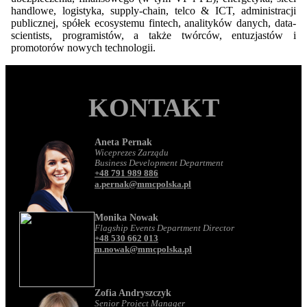
handlowe, logistyka, supply-chain, telco & ICT, administracji
publicznej, spółek ecosystemu fintech, analityków danych, data-
scientists, programistów, a także twórców, entuzjastów i
promotorów nowych technologii.
KONTAKT
Aneta Pernak
Wiceprezes Zarządu
Business Development Department
+48 791 989 886
a.pernak@mmcpolska.pl
Monika Nowak
Flagship Events Department Director
+48 530 662 013
m.nowak@mmcpolska.pl
Zofia Andryszczyk
Senior Project Manager