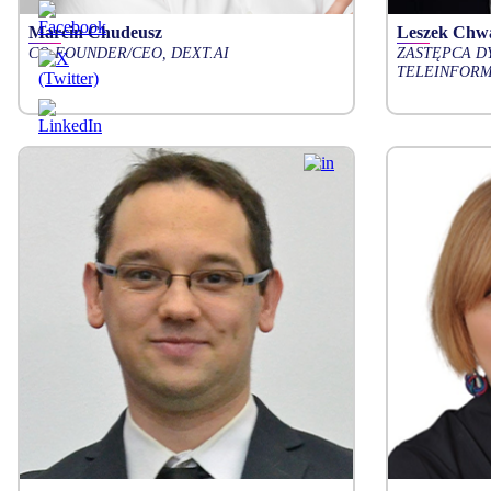
Marcin Chudeusz
Leszek Chwa
CO-FOUNDER/CEO, DEXT.AI
ZASTĘPCA D
TELEINFORM