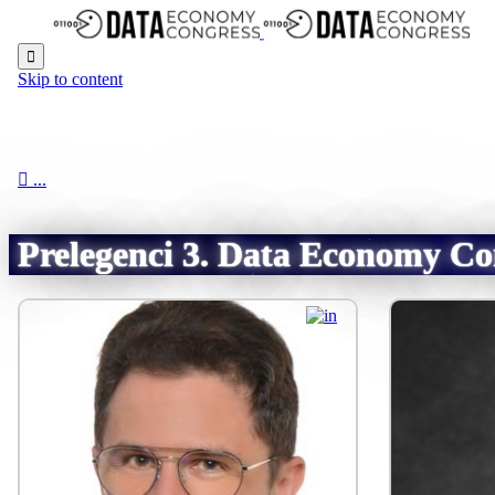

Skip to content

...
Prelegenci 3. Data Economy Co