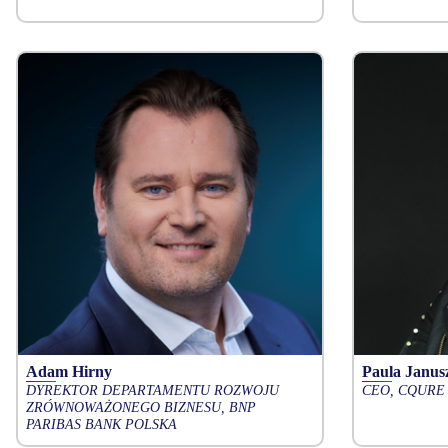
Adam Hirny
Paula Janus
DYREKTOR DEPARTAMENTU ROZWOJU
CEO, CQURE
ZRÓWNOWAŻONEGO BIZNESU, BNP
PARIBAS BANK POLSKA