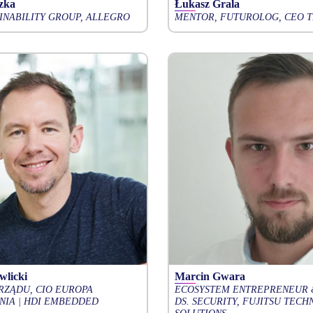
zka
Łukasz Grala
INABILITY GROUP, ALLEGRO
MENTOR, FUTUROLOG, CEO T
wlicki
Marcin Gwara
RZĄDU, CIO EUROPA
ECOSYSTEM ENTREPRENEUR 
NIA | HDI EMBEDDED
DS. SECURITY, FUJITSU TEC