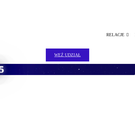
RELACJE
WEŹ UDZIAŁ
5