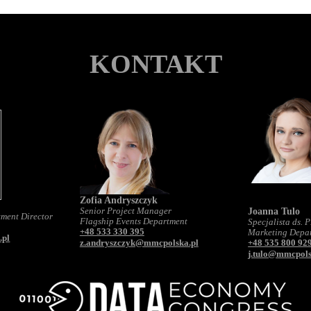
KONTAKT
Zofia Andryszczyk
Joanna Tulo
Senior Project Manager
tment Director
Flagship Events Department
Specjalista ds. 
+48 533 330 395
Marketing Depa
.pl
z.andryszczyk@mmcpolska.pl
+48 535 800 92
j.tulo@mmcpols