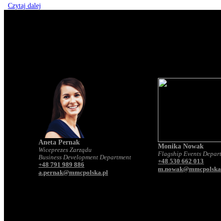
Czytaj dalej
Aneta Pernak
Monika Nowak
Wiceprezes Zarządu
Flagship Events Depar
Business Development Department
+48 530 662 013
+48 791 989 886
m.nowak@mmcpolska
a.pernak@mmcpolska.pl