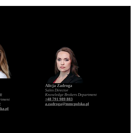
Alicja Zadroga
Sales Director
Knowledge Brokers Department
PR
+48 791 989 883
rtment
9
a.zadroga@mmcpolska.pl
ka.pl