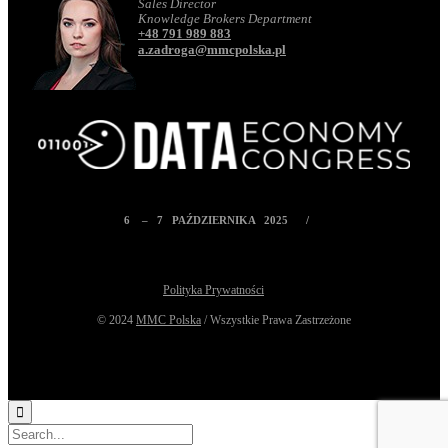
Sales Director
Knowledge Brokers Department
+48 791 989 883
a.zadroga@mmcpolska.pl
6 – 7 PAŹDZIERNIKA 2025 /
Polityka Prywatności
© 2024
MMC Polska
/ Wszystkie Prawa Zastrzeżone
