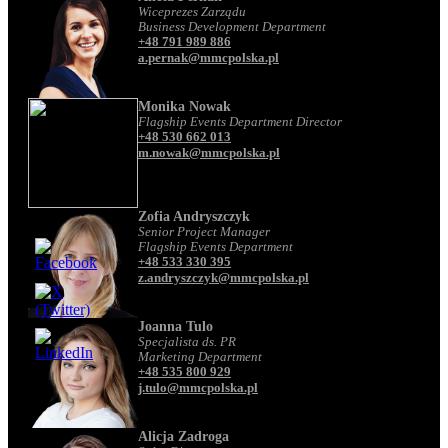
Wiceprezes Zarządu
Business Development Department
+48 791 989 886
a.pernak@mmcpolska.pl
Monika Nowak
Flagship Events Department Director
+48 530 662 013
m.nowak@mmcpolska.pl
Zofia Andryszczyk
Senior Project Manager
Flagship Events Department
+48 533 330 395
z.andryszczyk@mmcpolska.pl
Joanna Tulo
Specjalista ds. PR
Marketing Department
+48 535 800 929
j.tulo@mmcpolska.pl
Alicja Zadroga