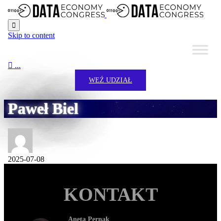

Skip to content

...
WEŹ UDZIAŁ
Paweł Biel
2025-07-08
KONTAKT
Aneta Pernak