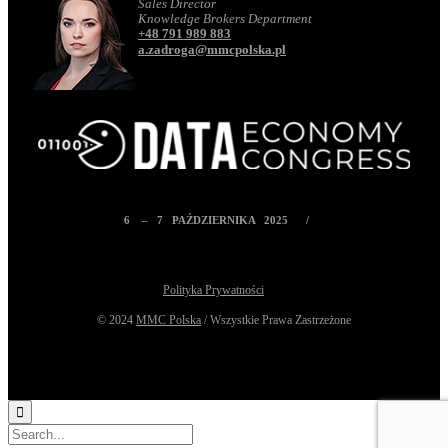
Sales Director
Knowledge Brokers Department
+48 791 989 883
a.zadroga@mmcpolska.pl
6 – 7 PAŹDZIERNIKA 2025 /
Polityka Prywatności
© 2024
MMC Polska
/ Wszystkie Prawa Zastrzeżone
