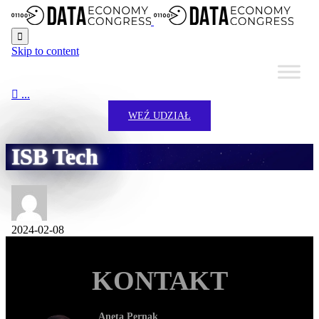

Skip to content

...
WEŹ UDZIAŁ
ISB Tech
2024-02-08
KONTAKT
Aneta Pernak