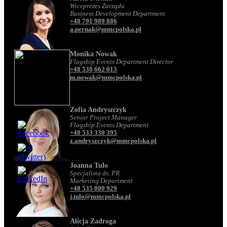
Wiceprezes Zarządu
Business Development Department
+48 791 989 886
a.pernak@mmcpolska.pl
Monika Nowak
Flagship Events Department Director
+48 530 662 013
m.nowak@mmcpolska.pl
Zofia Andryszczyk
Senior Project Manager
Flagship Events Department
+48 533 330 395
z.andryszczyk@mmcpolska.pl
Joanna Tulo
Specjalista ds. PR
Marketing Department
+48 535 800 929
j.tulo@mmcpolska.pl
Alicja Zadroga